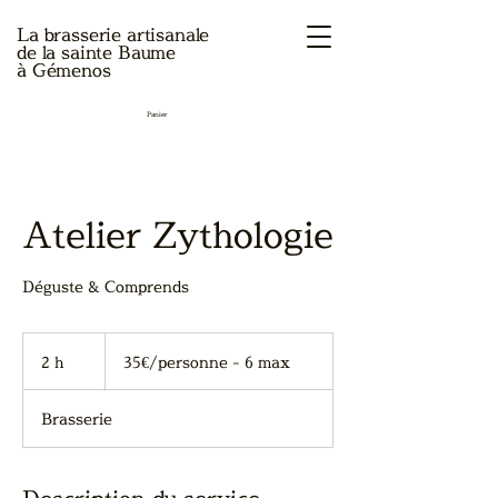
La brasserie artisanale
de la sainte Baume
à Gémenos
Panier
Atelier Zythologie
Déguste & Comprends
35€/personne
-
2 h
2
35€/personne - 6 max
6
max
h
Brasserie