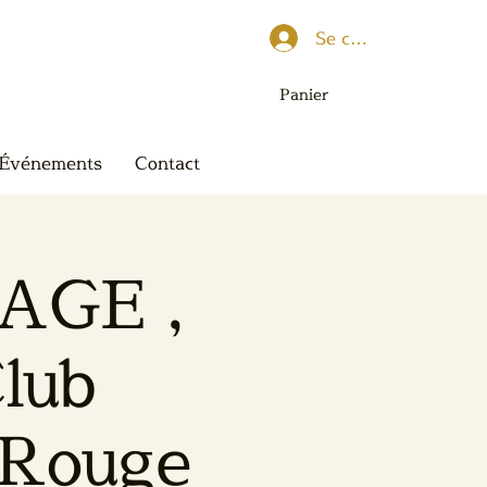
Se connecter
Panier
Événements
Contact
PAGE ,
lub
-Rouge