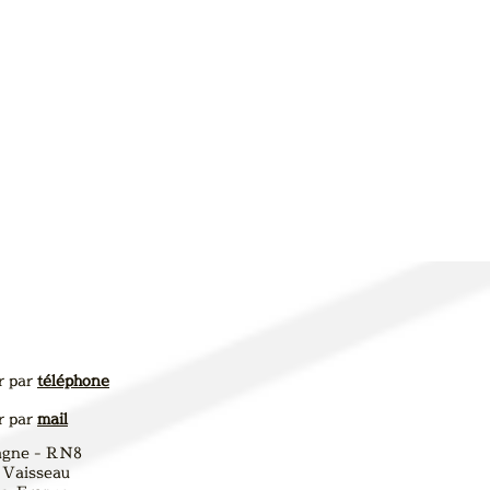
r par
téléphone
r par
mail
agne - RN8
 Vaisseau