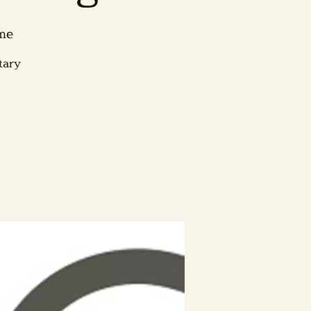
ume
tary