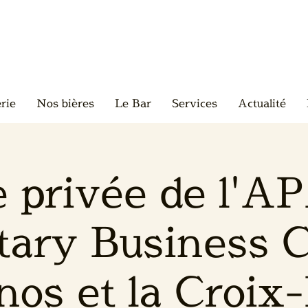
rie
Nos bières
Le Bar
Services
Actualité
e privée de l'A
tary Business C
os et la Croix