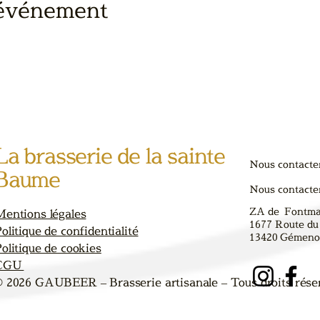
 événement
La brasserie de la sainte
Nous contacte
Baume
Nous contacte
ZA de Fontm
Mentions légales
1677 Route du
olitique de confidentialité
13420
Gémenos
olitique de cookies
CGU
© 2026 GAUBEER – Brasserie artisanale – Tous droits rése