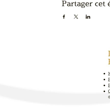
Partager cet
P
P
​