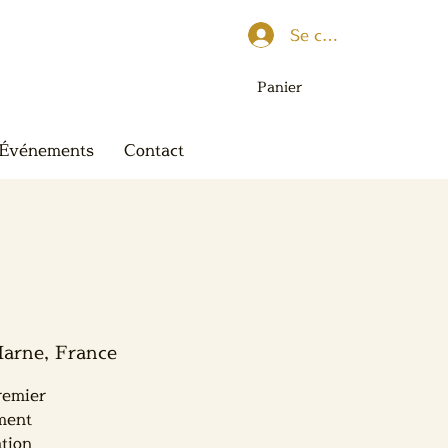
Se connecter
Panier
Événements
Contact
T
Marne, France
remier
ement
ation