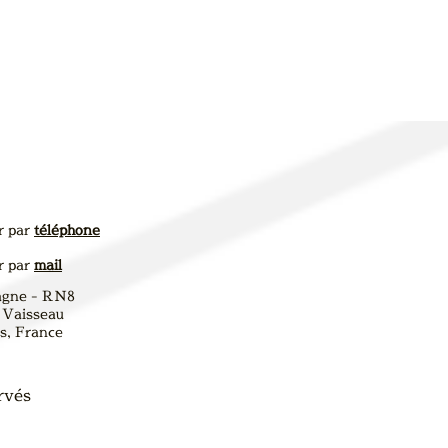
r par
téléphone
r par
mail
agne - RN8
 Vaisseau
, France
rvés