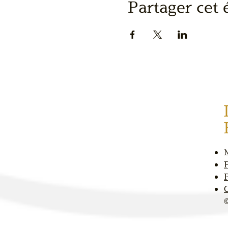
Partager cet
P
P
​