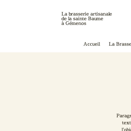
La brasserie artisanale
de la sainte Baume
à Gémenos
Accueil
La Brasse
Paragr
text
l'ob