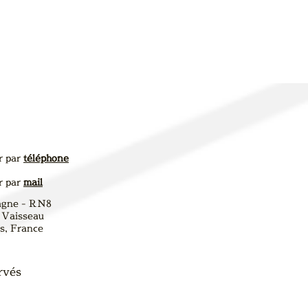
r par
téléphone
r par
mail
agne - RN8
 Vaisseau
, France
rvés