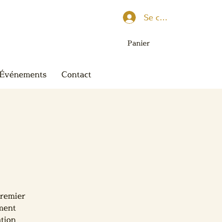
Se connecter
Panier
Événements
Contact
premier
ement
ation