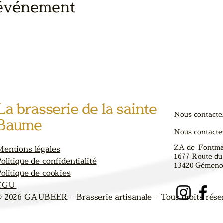
 événement
La brasserie de la sainte
Nous contacte
Baume
Nous contacte
ZA de Fontm
Mentions légales
1677 Route du
olitique de confidentialité
13420
Gémenos
olitique de cookies
CGU
© 2026 GAUBEER – Brasserie artisanale – Tous droits rése