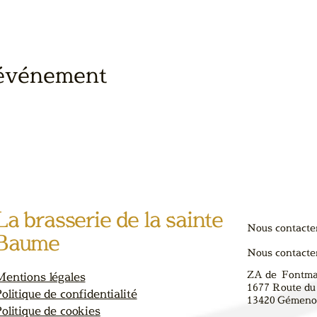
 événement
La brasserie de la sainte
Nous contacte
Baume
Nous contacte
ZA de Fontm
Mentions légales
1677 Route du
olitique de confidentialité
13420
Gémenos
olitique de cookies