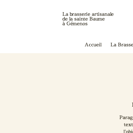
La brasserie artisanale
de la sainte Baume
à Gémenos
Accueil
La Brasse
Parag
text
l'ob