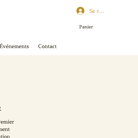
Se connecter
Panier
Événements
Contact
R
remier
ement
ation