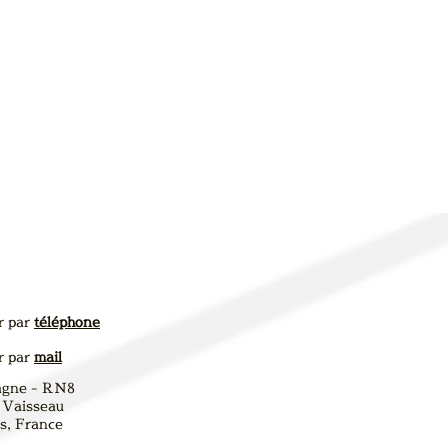
r par
téléphone
r par
mail
agne - RN8
 Vaisseau
, France