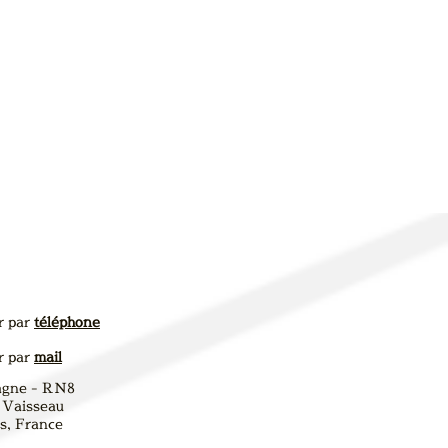
r par
téléphone
r par
mail
agne - RN8
 Vaisseau
, France