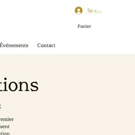
Se connecter
Panier
Événements
Contact
tions
R
remier
ement
ation