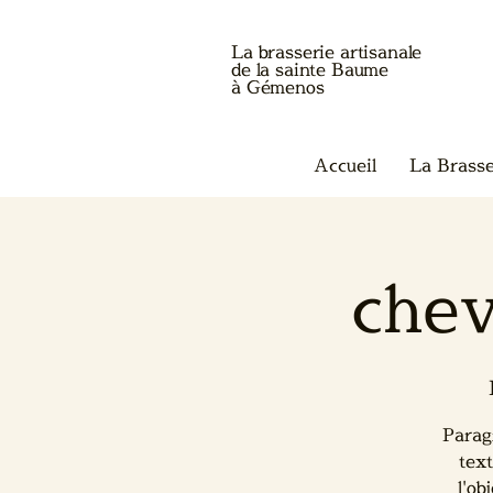
La brasserie artisanale
de la sainte Baume
à Gémenos
Accueil
La Brasse
chev
Parag
text
l'ob