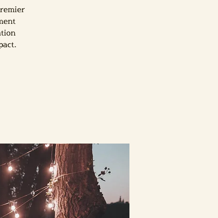
premier
ement
ation
pact.