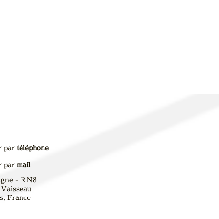
r par
téléphone
r par
mail
agne - RN8
 Vaisseau
, France