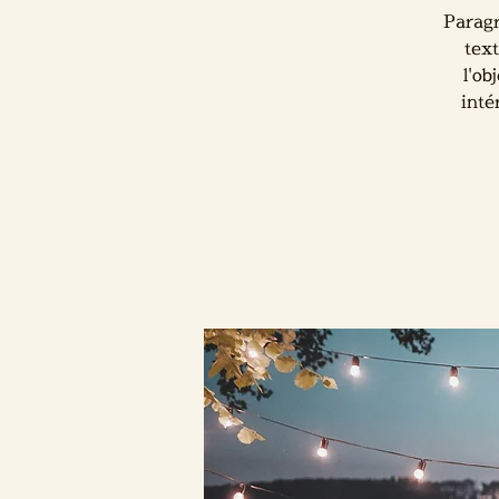
Paragr
text
l'ob
inté