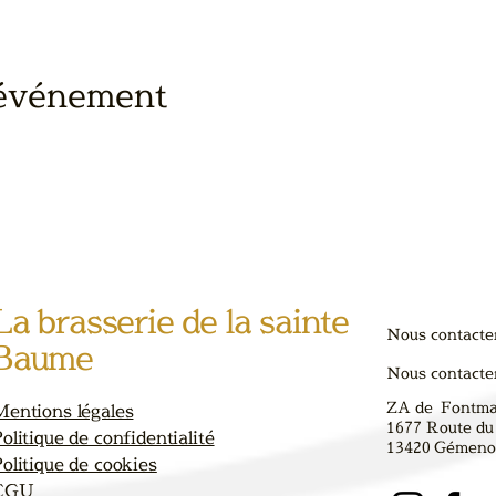
 événement
La brasserie de la sainte
Nous contacte
Baume
Nous contacte
ZA de Fontm
Mentions légales
1677 Route du
olitique de confidentialité
13420
Gémenos
olitique de cookies
CGU