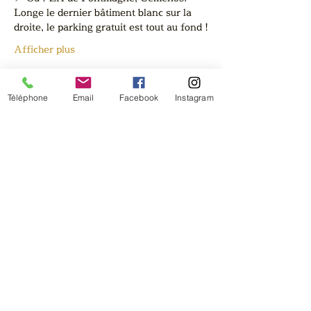
Longe le dernier bâtiment blanc sur la 
droite, le parking gratuit est tout au fond !
Afficher plus
Téléphone
Email
Facebook
Instagram
Partager cet événement
La brasserie de la sainte
Baume
Mentions légales
Politique de confidentialité
Politique de cookies
CGU