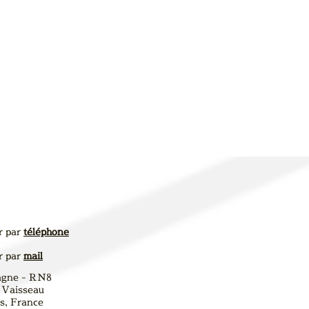
r par
téléphone
r par
mail
agne - RN8
 Vaisseau
, France